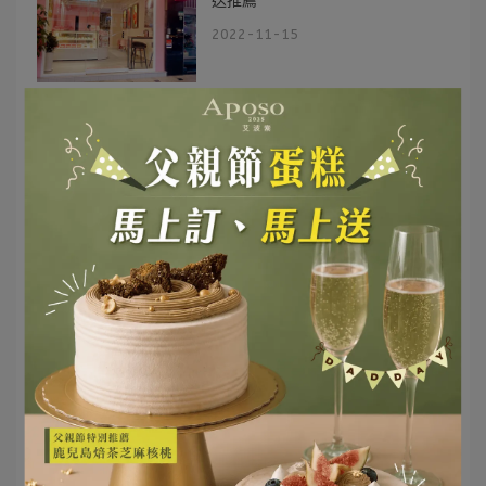
送推薦
2022-11-15
VOGUE雜誌-「無限乳酪」人氣款
推薦
2022-11-15
時尚雜誌
報章雜誌
VOGUE
「ELLE」推薦！台北必吃巧克力蛋
糕
2022-11-03
ELLE
時尚雜誌
報章雜誌
報導推薦
母親節蛋糕
巧克力黑金磚