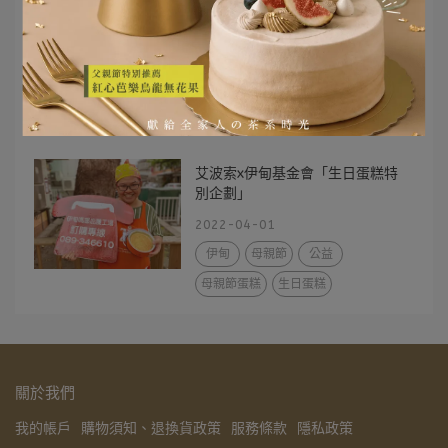
艾波索受邀Podcast節目 【職場教
練私房話】
2022-10-29
Podcast
艾波索x伊甸基金會「生日蛋糕特
別企劃」
2022-04-01
伊甸
母親節
公益
母親節蛋糕
生日蛋糕
關於我們
我的帳戶
購物須知、退換貨政策
服務條款
隱私政策