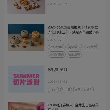
2025-08-26
2025 父親節蛋糕推薦｜精選多款
人氣口味上市，獻給爸爸最貼心的
甜點選擇！
2025-07-22
父親節蛋糕
Aposo
2025父親節
父親節推薦
宅配蛋糕
9月切片派對
2023-05-29
LINE
年中慶
夏日甜心派對
Calling訂房達人-台北生日蛋糕外